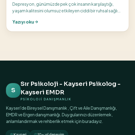
Depresyon, günümüzde pek çok insanın karşılaştığı,
yaşam kalitesini olumsuz etkileyen ciddi bir ruhsal sağlık
sorunudur. Kayseri’de yaşayan ve...
Yazıyı oku
Sır Psikoloji - Kayseri Psikolog -
S
Kayseri EMDR
PSİKOLOJİ DANIŞMANLIK
Kayseri'de Bireysel Danışmanlık , Çift ve Aile Danışmanlığı,
EMDR ve Ergen danışmanlığı. Duygularınızı düzenlemek,
anlamlandırmak ve rehberlik etmek için buradayız.
Kayseri
10+ yıl deneyim