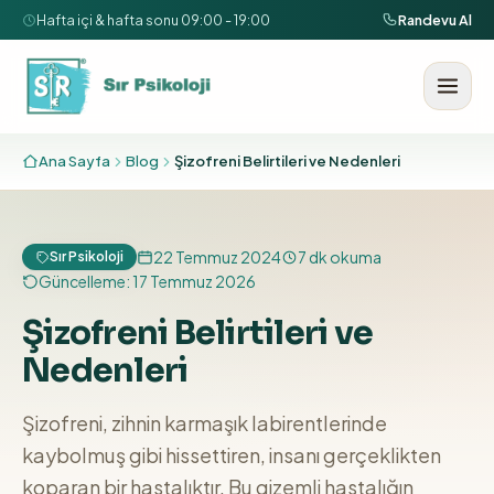
İçeriğe geç
Hafta içi & hafta sonu 09:00 - 19:00
Randevu Al
Ana Sayfa
Blog
Şizofreni Belirtileri ve Nedenleri
22 Temmuz 2024
7
dk okuma
Sır Psikoloji
Güncelleme:
17 Temmuz 2026
Şizofreni Belirtileri ve
Nedenleri
Şizofreni, zihnin karmaşık labirentlerinde
kaybolmuş gibi hissettiren, insanı gerçeklikten
koparan bir hastalıktır. Bu gizemli hastalığın