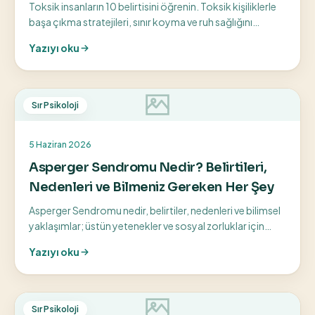
Toksik insanların 10 belirtisini öğrenin. Toksik kişiliklerle
başa çıkma stratejileri, sınır koyma ve ruh sağlığını
koruma yollarını keşfedin.
Yazıyı oku
Sır Psikoloji
5 Haziran 2026
Asperger Sendromu Nedir? Belirtileri,
Nedenleri ve Bilmeniz Gereken Her Şey
Asperger Sendromu nedir, belirtiler, nedenleri ve bilimsel
yaklaşımlar; üstün yetenekler ve sosyal zorluklar için
bilinçli farkındalık rehberi.
Yazıyı oku
Sır Psikoloji