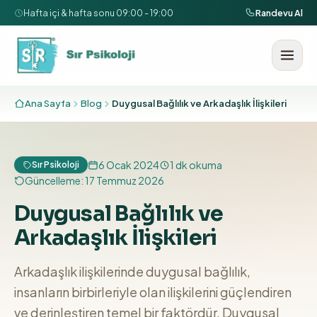
İçeriğe geç
Hafta içi & hafta sonu 09:00 - 19:00
Randevu Al
Ana Sayfa
Blog
Duygusal Bağlılık ve Arkadaşlık İlişkileri
6 Ocak 2024
1
dk okuma
Sır Psikoloji
Güncelleme:
17 Temmuz 2026
Duygusal Bağlılık ve
Arkadaşlık İlişkileri
Arkadaşlık ilişkilerinde duygusal bağlılık,
insanların birbirleriyle olan ilişkilerini güçlendiren
ve derinleştiren temel bir faktördür. Duygusal