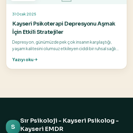
31 Ocak 2025
Kayseri Psikoterapi Depresyonu Aşmak
İçin Etkili Stratejiler
Depresyon, günümüzde pek çok insanın karşılaştığı,
yaşam kalitesini olumsuz etkileyen ciddi bir ruhsal sağlık
sorunudur. Kayseri’de yaşayan ve...
Yazıyı oku
Sır Psikoloji - Kayseri Psikolog -
S
Kayseri EMDR