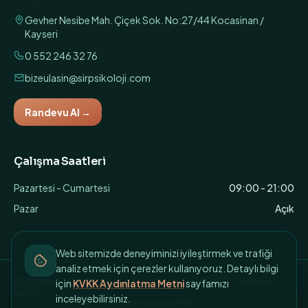
Gevher Nesibe Mah. Çiçek Sok. No:27/44 Kocasinan /
Kayseri
0 552 246 32 76
bizeulasin@sirpsikoloji.com
Randevu Al
→
Çalışma Saatleri
Pazartesi - Cumartesi
09:00 - 21:00
Pazar
Açık
Web sitemizde deneyiminizi iyileştirmek ve trafiği
analiz etmek için çerezler kullanıyoruz. Detaylı bilgi
©
2026
Sır Psikoloji - Kayseri Psikolog - Kayseri EMDR
. Tüm hakları
için
KVKK Aydınlatma Metni
sayfamızı
saklıdır.
inceleyebilirsiniz.
Gizlilik Politikası
KVKK