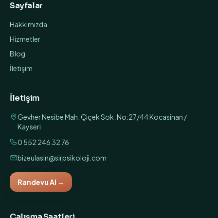
Sayfalar
Hakkımızda
Hizmetler
Blog
İletişim
İletişim
Gevher Nesibe Mah. Çiçek Sok. No:27/44 Kocasinan /
Kayseri
0 552 246 32 76
bizeulasin@sirpsikoloji.com
Randevu Al
→
Çalışma Saatleri