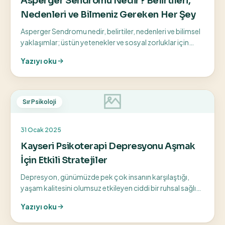
Asperger Sendromu Nedir? Belirtileri,
Nedenleri ve Bilmeniz Gereken Her Şey
Asperger Sendromu nedir, belirtiler, nedenleri ve bilimsel
yaklaşımlar; üstün yetenekler ve sosyal zorluklar için
bilinçli farkındalık rehberi.
Yazıyı oku
Sır Psikoloji
31 Ocak 2025
Kayseri Psikoterapi Depresyonu Aşmak
İçin Etkili Stratejiler
Depresyon, günümüzde pek çok insanın karşılaştığı,
yaşam kalitesini olumsuz etkileyen ciddi bir ruhsal sağlık
sorunudur. Kayseri’de yaşayan ve...
Yazıyı oku