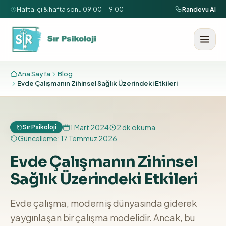
İçeriğe geç
Hafta içi & hafta sonu 09:00 - 19:00
Randevu Al
Ana Sayfa
Blog
Evde Çalışmanın Zihinsel Sağlık Üzerindeki Etkileri
1 Mart 2024
2
dk okuma
Sır Psikoloji
Güncelleme:
17 Temmuz 2026
Evde Çalışmanın Zihinsel
Sağlık Üzerindeki Etkileri
Evde çalışma, modern iş dünyasında giderek
yaygınlaşan bir çalışma modelidir. Ancak, bu