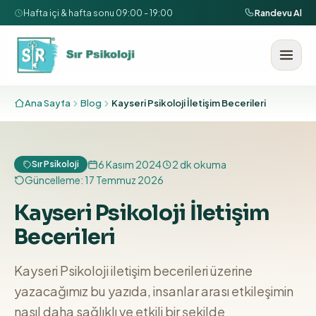
İçeriğe geç
Hafta içi & hafta sonu 09:00 - 19:00
Randevu Al
Ana Sayfa
Blog
Kayseri Psikoloji İletişim Becerileri
6 Kasım 2024
2
dk okuma
Sır Psikoloji
Güncelleme:
17 Temmuz 2026
Kayseri Psikoloji İletişim
Becerileri
Kayseri Psikoloji iletişim becerileri üzerine
yazacağımız bu yazıda, insanlar arası etkileşimin
nasıl daha sağlıklı ve etkili bir şekilde