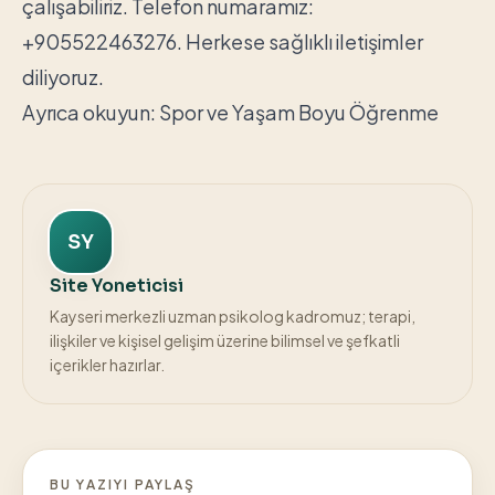
çalışabiliriz. Telefon numaramız:
+905522463276. Herkese sağlıklı iletişimler
diliyoruz.
Ayrıca okuyun:
Spor ve Yaşam Boyu Öğrenme
SY
Site Yoneticisi
Kayseri merkezli uzman psikolog kadromuz; terapi,
ilişkiler ve kişisel gelişim üzerine bilimsel ve şefkatli
içerikler hazırlar.
BU YAZIYI PAYLAŞ