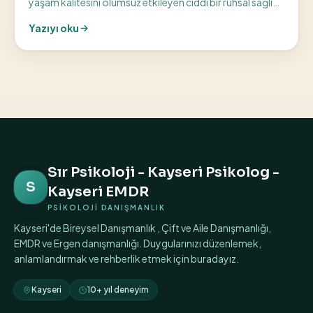
yaşam kalitesini olumsuz etkileyen ciddi bir ruhsal sağlık
sorunudur. Kayseri’de yaşayan ve...
Yazıyı oku
Sır Psikoloji - Kayseri Psikolog -
S
Kayseri EMDR
PSİKOLOJİ DANIŞMANLIK
Kayseri'de Bireysel Danışmanlık , Çift ve Aile Danışmanlığı,
EMDR ve Ergen danışmanlığı. Duygularınızı düzenlemek,
anlamlandırmak ve rehberlik etmek için buradayız.
Kayseri
10+ yıl deneyim