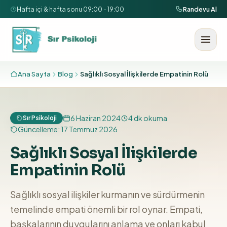
İçeriğe geç
Hafta içi & hafta sonu 09:00 - 19:00
Randevu Al
Ana Sayfa
Blog
Sağlıklı Sosyal İlişkilerde Empatinin Rolü
6 Haziran 2024
4
dk okuma
Sır Psikoloji
Güncelleme:
17 Temmuz 2026
Sağlıklı Sosyal İlişkilerde
Empatinin Rolü
Sağlıklı sosyal ilişkiler kurmanın ve sürdürmenin
temelinde empati önemli bir rol oynar. Empati,
başkalarının duygularını anlama ve onları kabul