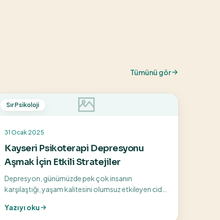
Tümünü gör
Sır Psikoloji
31 Ocak 2025
Kayseri Psikoterapi Depresyonu
Aşmak İçin Etkili Stratejiler
Depresyon, günümüzde pek çok insanın
karşılaştığı, yaşam kalitesini olumsuz etkileyen ciddi
bir ruhsal sağlık sorunudur. Kayseri’de yaşayan ve...
Yazıyı oku