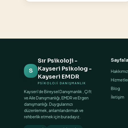
Sır Psikoloji -
Sayfala
Kayseri Psikolog -
S
Hakkımı
Kayseri EMDR
Hizmetle
PSİKOLOJİ DANIŞMANLIK
Blog
Kayseri'de Bireysel Danışmanlık , Çift
İletişim
ve Aile Danışmanlığı, EMDR ve Ergen
danışmanlığı. Duygularınızı
düzenlemek, anlamlandırmak ve
rehberlik etmek için buradayız.