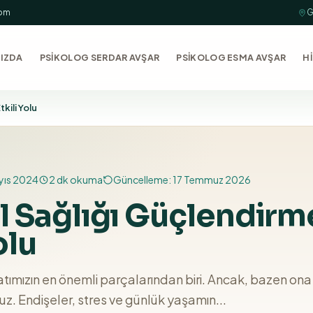
com
G
IZDA
PSİKOLOG SERDAR AVŞAR
PSİKOLOG ESMA AVŞAR
H
kili Yolu
yıs 2024
2
dk okuma
Güncelleme:
17 Temmuz 2026
l Sağlığı Güçlendirm
olu
yatımızın en önemli parçalarından biri. Ancak, bazen ona
uz. Endişeler, stres ve günlük yaşamın...