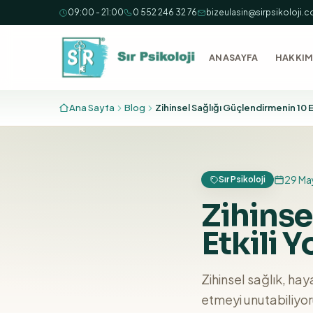
İçeriğe geç
09:00 - 21:00
0 552 246 32 76
bizeulasin@sirpsikoloji.
ANASAYFA
HAKKIM
Ana Sayfa
Blog
Zihinsel Sağlığı Güçlendirmenin 10 Et
29 Ma
Sır Psikoloji
Zihinse
Etkili Y
Zihinsel sağlık, ha
etmeyi unutabiliyor