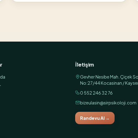
r
İletişim
zda
Gevher Nesibe Mah. Çiçek S
No:27/44 Kocasinan / Kayser
r
0 552 246 32 76
bizeulasin@sirpsikoloji.com
Randevu Al
→