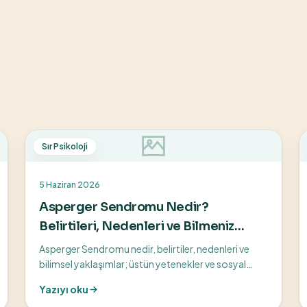
Sır Psikoloji
5 Haziran 2026
Asperger Sendromu Nedir?
Belirtileri, Nedenleri ve Bilmeniz
Gereken Her Şey
Asperger Sendromu nedir, belirtiler, nedenleri ve
bilimsel yaklaşımlar; üstün yetenekler ve sosyal
zorluklar için bilinçli farkındalık rehberi.
Yazıyı oku