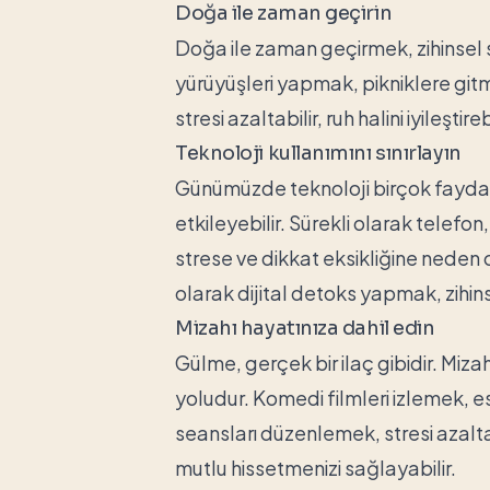
Doğa ile zaman geçirin
Doğa ile zaman geçirmek, zihinsel 
yürüyüşleri yapmak, pikniklere git
stresi azaltabilir, ruh halini iyileşti
Teknoloji kullanımını sınırlayın
Günümüzde teknoloji birçok fayda sa
etkileyebilir. Sürekli olarak telef
strese ve dikkat eksikliğine neden ol
olarak dijital detoks yapmak, zihins
Mizahı hayatınıza dahil edin
Gülme, gerçek bir ilaç gibidir. Mizah
yoludur. Komedi filmleri izlemek, e
seansları düzenlemek, stresi azaltabi
mutlu hissetmenizi sağlayabilir.