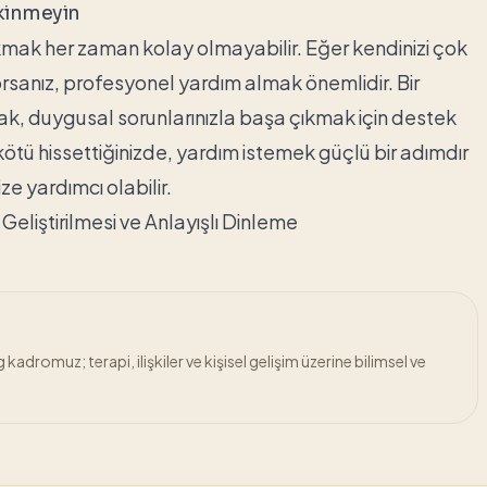
kinmeyin
ıkmak her zaman kolay olmayabilir. Eğer kendinizi çok
yorsanız, profesyonel yardım almak önemlidir. Bir
ak, duygusal sorunlarınızla başa çıkmak için destek
i kötü hissettiğinizde, yardım istemek güçlü bir adımdır
ze yardımcı olabilir.
n Geliştirilmesi ve Anlayışlı Dinleme
adromuz; terapi, ilişkiler ve kişisel gelişim üzerine bilimsel ve