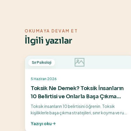
OKUMAYA DEVAM ET
İlgili yazılar
Sır Psikoloji
5 Haziran 2026
Toksik Ne Demek? Toksik İnsanların
10 Belirtisi ve Onlarla Başa Çıkma
Yolları
Toksik insanların 10 belirtisini öğrenin. Toksik
kişiliklerle başa çıkma stratejileri, sınır koyma ve ruh
sağlığını koruma yollarını keşfedin.
Yazıyı oku