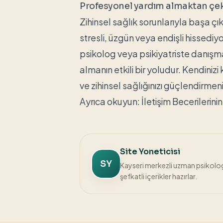
Profesyonel yardım almaktan çe
Zihinsel sağlık sorunlarıyla başa ç
stresli, üzgün veya endişli hissedi
psikolog veya psikiyatriste danışm
almanın etkili bir yoludur. Kendiniz
ve zihinsel sağlığınızı güçlendirmeni
Ayrıca okuyun:
İletişim Becerilerini
Site Yoneticisi
SY
Kayseri merkezli uzman psikolog k
şefkatli içerikler hazırlar.