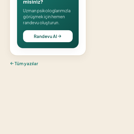
misiniz?
Uzman psikologlarımızla
görüşmek için hemen
randevu oluşturun.
Randevu Al
Tüm yazılar