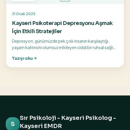
31 Ocak 2025
Kayseri Psikoterapi Depresyonu Aşmak
İçin Etkili Stratejiler
Depresyon, günümüzde pek çok insanın karşılaştığı,
yaşam kalitesini olumsuz etkileyen ciddi bir ruhsal sağlık
sorunudur. Kayseri’de yaşayan ve...
Yazıyı oku
Sır Psikoloji - Kayseri Psikolog -
S
Kayseri EMDR