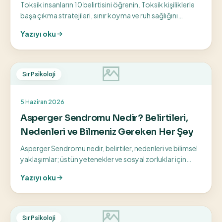
Toksik insanların 10 belirtisini öğrenin. Toksik kişiliklerle
başa çıkma stratejileri, sınır koyma ve ruh sağlığını
koruma yollarını keşfedin.
Yazıyı oku
Sır Psikoloji
5 Haziran 2026
Asperger Sendromu Nedir? Belirtileri,
Nedenleri ve Bilmeniz Gereken Her Şey
Asperger Sendromu nedir, belirtiler, nedenleri ve bilimsel
yaklaşımlar; üstün yetenekler ve sosyal zorluklar için
bilinçli farkındalık rehberi.
Yazıyı oku
Sır Psikoloji