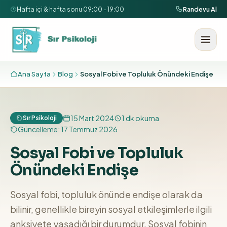
İçeriğe geç
Hafta içi & hafta sonu 09:00 - 19:00
Randevu Al
Ana Sayfa
Blog
Sosyal Fobi ve Topluluk Önündeki Endişe
15 Mart 2024
1
dk okuma
Sır Psikoloji
Güncelleme:
17 Temmuz 2026
Sosyal Fobi ve Topluluk
Önündeki Endişe
Sosyal fobi, topluluk önünde endişe olarak da
bilinir, genellikle bireyin sosyal etkileşimlerle ilgili
anksiyete yaşadığı bir durumdur. Sosyal fobinin