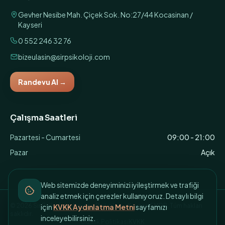
Gevher Nesibe Mah. Çiçek Sok. No:27/44 Kocasinan /
Kayseri
0 552 246 32 76
bizeulasin@sirpsikoloji.com
Randevu Al
→
Çalışma Saatleri
Pazartesi - Cumartesi
09:00 - 21:00
Pazar
Açık
Web sitemizde deneyiminizi iyileştirmek ve trafiği
analiz etmek için çerezler kullanıyoruz. Detaylı bilgi
©
2026
Sır Psikoloji - Kayseri Psikolog - Kayseri EMDR
. Tüm hakları
için
KVKK Aydınlatma Metni
sayfamızı
saklıdır.
inceleyebilirsiniz.
Gizlilik Politikası
KVKK